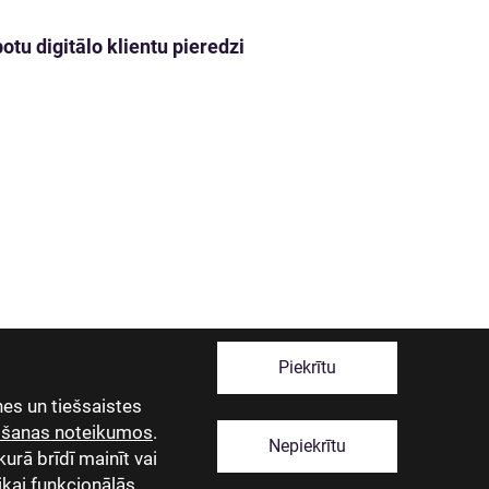
tu digitālo klientu pieredzi
Piekrītu
es un tiešsaistes
tošanas noteikumos
.
Nepiekrītu
kurā brīdī mainīt vai
tikai funkcionālās