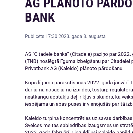
AG PLĀNOTO PĀRDO
BANK
Publicēts
17:30 2023. gada 8. augustā
AS “Citadele banka” (Citadele) paziņo par 2022.
(TNB) noslēgtā līguma izbeigšanu par Citadelei
Privatbank AG (Kaleido) plānoto pārdošanu.
Kopš līguma parakstīšanas 2022. gada janvārī TN
darījuma nosacījumu izpildes, tostarp regulator
neatkarīgu apstākļu dēļ ir kļuvis skaidrs, ka ve
iespējama un abas puses ir vienojušās par tā iz
Kaleido turpina koncentrēties uz savas darbības i
Šveices meitas sabiedrības izaugsmes un strat
2023. gada februārī ir ieguldījusi Kaleido papil