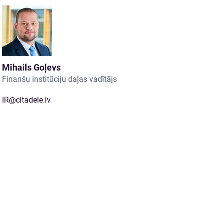
Mihails Goļevs
Finanšu institūciju daļas vadītājs
IR@citadele.lv