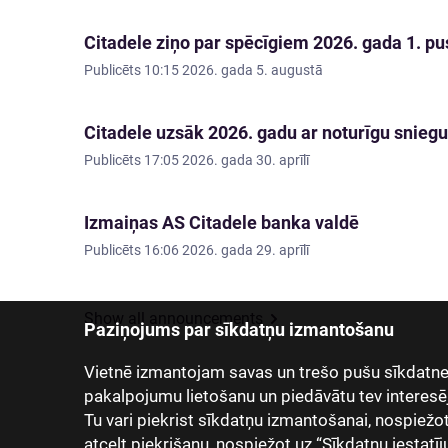
Citadele ziņo par spēcīgiem 2026. gada 1. pus
Publicēts
10:15 2026. gada 5. augustā
Citadele uzsāk 2026. gadu ar noturīgu sniegu
Publicēts
17:05 2026. gada 30. aprīlī
Izmaiņas AS Citadele banka valdē
Publicēts
16:06 2026. gada 29. aprīlī
Show all announcements
Paziņojums par sīkdatņu izmantošanu
Vietnē izmantojam savas un trešo pušu sīkdatnes
pakalpojumu lietošanu un piedāvātu tev interesē
Tu vari piekrist sīkdatņu izmantošanai, nospiežot “
atcelt piekrišanu, nospiežot uz “Sīkdatņu iestatīj