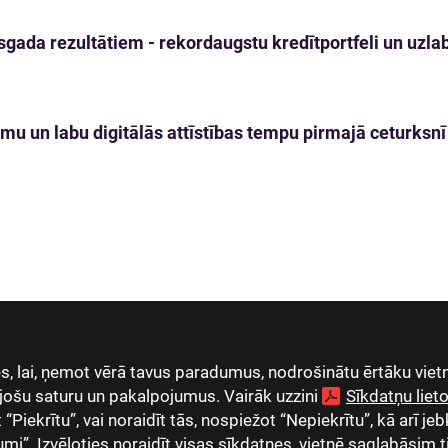
gada rezultātiem - rekordaugstu kredītportfeli un uzlabo
mu un labu digitālās attīstības tempu pirmajā ceturksnī
, lai, ņemot vērā tavus paradumus, nodrošinātu ērtāku vietn
jošu saturu un pakalpojumus. Vairāk uzzini
Sīkdatņu lie
Piekrītu”, vai noraidīt tās, nospiežot “Nepiekrītu”, kā arī jeb
umi”. Izvēloties noraidīt visas sīkdatnes, vietnē saglabāsim 