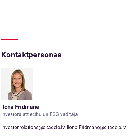
Kontaktpersonas
Ilona Frīdmane
Investoru attiecību un ESG vadītāja
investor.relations@citadele.lv
,
Ilona.Fridmane@citadele.lv