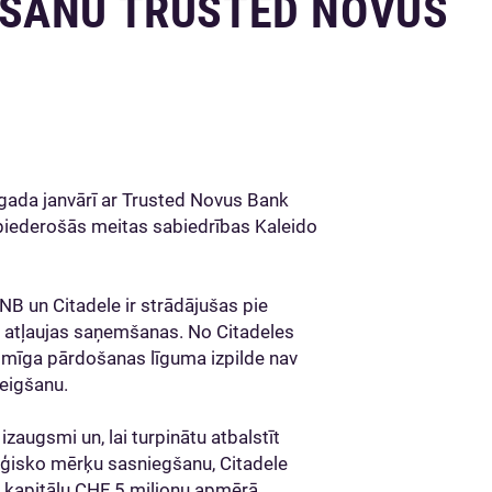
ŠANU TRUSTED NOVUS
 gada janvārī ar Trusted Novus Bank
 piederošās meitas sabiedrības Kaleido
B un Citadele ir strādājušas pie
a atļaujas saņemšanas. No Citadeles
iksmīga pārdošanas līguma izpilde nav
beigšanu.
zaugsmi un, lai turpinātu atbalstīt
ēģisko mērķu sasniegšanu, Citadele
du kapitālu CHF 5 miljonu apmērā.