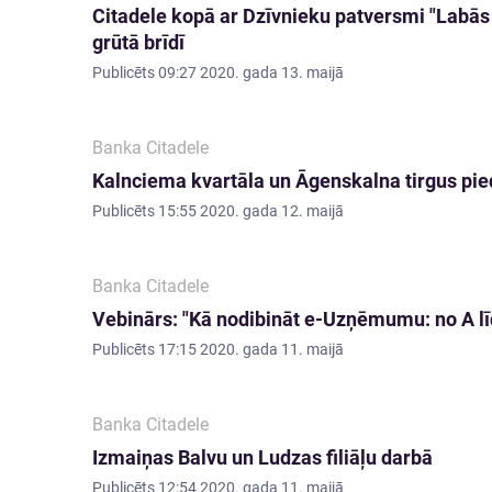
Citadele kopā ar Dzīvnieku patversmi "Labās
grūtā brīdī
Publicēts
09:27 2020. gada 13. maijā
Banka Citadele
Kalnciema kvartāla un Āgenskalna tirgus pie
Publicēts
15:55 2020. gada 12. maijā
Banka Citadele
Vebinārs: "Kā nodibināt e-Uzņēmumu: no A lī
Publicēts
17:15 2020. gada 11. maijā
Banka Citadele
Izmaiņas Balvu un Ludzas filiāļu darbā
Publicēts
12:54 2020. gada 11. maijā