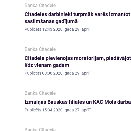
Banka Citadele
Citadeles darbinieki turpmāk varēs izmantot
saslimšanas gadījumā
Publicēts
12:43 2020. gada 29. aprīlī
Banka Citadele
Citadele pievienojas moratorijam, piedāvājo
līdz vienam gadam
Publicēts
00:00 2020. gada 29. aprīlī
Banka Citadele
Izmaiņas Bauskas filiāles un KAC Mols darbā
Publicēts
15:34 2020. gada 27. aprīlī
Banka Citadele