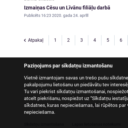
Izmaiņas Cēsu un Līvānu filiāļu darbā
Publicēts
16:23 2020. gada 24. aprīlī
Atpakaļ
1
2
3
4
5
6
Paziņojums par sīkdatņu izmantošanu
Vietnē izmantojam savas un trešo pušu sīkdatnes
pakalpojumu lietošanu un piedāvātu tev interesē
Tu vari piekrist sīkdatņu izmantošanai, nospiežot “
atcelt piekrišanu, nospiežot uz “Sīkdatņu iestatīj
sīkdatnes, kuras nepieciešamas, lai rūpētos par 
Par mums
Investoriem
Mediju telpa
Grup
nepieciešama.
Sīkdatņu izmantošana
Lapas lietošanas noteikumi