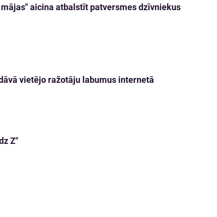
 mājas" aicina atbalstīt patversmes dzīvniekus
dāvā vietējo ražotāju labumus internetā
dz Z"