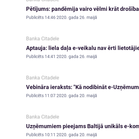
Pētījums: pandēmija vairo vēlmi krāt drošī
Publicēts
14:46 2020. gada 26. maijā
Banka Citadele
Aptauja: liela daļa e-veikalu nav ērti lietotā
Publicēts
14:41 2020. gada 26. maijā
Banka Citadele
Vebināra ieraksts: "Kā nodibināt e-Uzņēmumu
Publicēts
11:07 2020. gada 20. maijā
Banka Citadele
Uzņēmumiem pieejams Baltijā unikāls e-kom
Publicēts
10:11 2020. gada 20. maijā