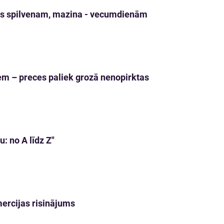
bas spilvenam, mazina - vecumdienām
jiem – preces paliek grozā nenopirktas
: no A līdz Z"
ercijas risinājums