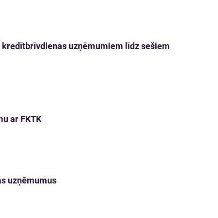
ot kredītbrīvdienas uzņēmumiem līdz sešiem
umu ar FKTK
vijas uzņēmumus