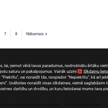
7
8
Nākamais
, lai, ņemot vērā tavus paradumus, nodrošinātu ērtāku vietn
jošu saturu un pakalpojumus. Vairāk uzzini
Sīkdatņu lie
Piekrītu”, vai noraidīt tās, nospiežot “Nepiekrītu”, kā arī jeb
umi”. Izvēloties noraidīt visas sīkdatnes, vietnē saglabāsim 
vietnes darbību un drošību, un kuru lietošanai mums tava pi
as uzņēmumi
Karjera
Kontakti
Personas datu apstrāde un aizsardzība
© 2026 Citadele Group