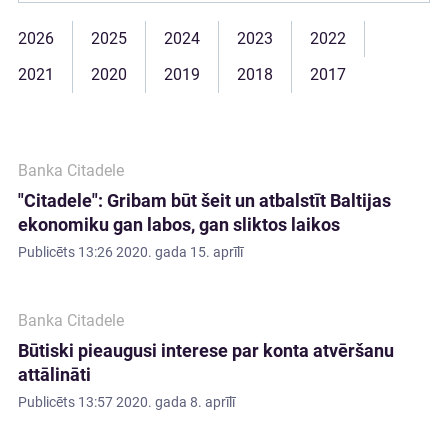
2026
2025
2024
2023
2022
2021
2020
2019
2018
2017
Banka Citadele
"Citadele": Gribam būt šeit un atbalstīt Baltijas
ekonomiku gan labos, gan sliktos laikos
Publicēts
13:26 2020. gada 15. aprīlī
Banka Citadele
Būtiski pieaugusi interese par konta atvēršanu
attālināti
Publicēts
13:57 2020. gada 8. aprīlī