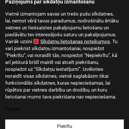
Paziņojums par sīkdatņu izmantošanu
Latviski
Русский
Vietnē izmantojam savas un trešo pušu sīkdatnes,
lai, ņemot vērā tavus paradumus, nodrošinātu ērtāku
English
vietnes un tiešsaistes pakalpojumu lietošanu un
Eesti
piedāvātu tev interesējošu saturu un pakalpojumus.
Vairāk uzzini
Sīkdatņu lietošanas noteikumos
. Tu
Lietuviškai
vari piekrist sīkdatņu izmantošanai, nospiežot
“Piekrītu”, vai noraidīt tās, nospiežot “Nepiekrītu”, kā
Par mums
arī jebkurā brīdī mainīt vai atcelt piekrišanu,
nospiežot uz “Sīkdatņu iestatījumi”. Izvēloties
Investoriem
noraidīt visas sīkdatnes, vietnē saglabāsim tikai
funkcionālās sīkdatnes, kuras nepieciešamas, lai
Mediju telpa
rūpētos par vietnes darbību un drošību, un kuru
lietošanai mums tava piekrišana nav nepieciešama.
Grupas uzņēmumi
Karjera
Kontakti
Piekrītu