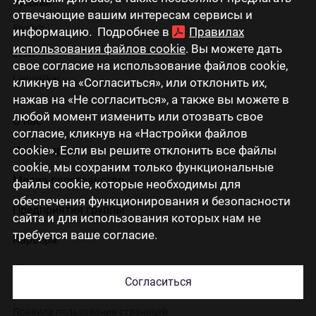
Русский
отвечающие вашим интересам сервисы и
English
информацию. Подробнее в
Правилах
использования файлов cookie
. Вы можете дать
Eesti
свое согласие на использование файлов cookie,
Lietuviškai
кликнув на «Согласиться», или отклонить их,
нажав на «Не согласиться», а также вы можете в
любой момент изменить или отозвать свое
О нас
согласие, кликнув на «Настройки файлов
cookie». Если вы решите отклонить все файлы
Инвесторам
cookie, мы сохраним только функциональные
Медиа-пространство
файлы cookie, которые необходимы для
обеспечения функционирования и безопасности
Предприятия группы
сайта и для использования которых нам не
требуется ваше согласие.
Карьера
Контакты
Согласиться
Правила пользования страницей