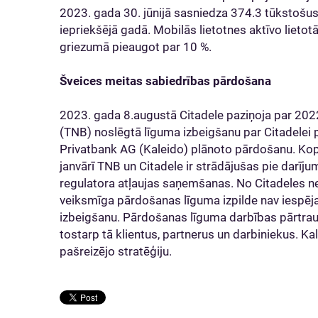
2023. gada 30. jūnijā sasniedza 374.3 tūkstošus k
iepriekšējā gadā. Mobilās lietotnes aktīvo lieto
griezumā pieaugot par 10 %.
Šveices meitas sabiedrības pārdošana
2023. gada 8.augustā Citadele paziņoja par 202
(TNB) noslēgtā līguma izbeigšanu par Citadelei
Privatbank AG (Kaleido) plānoto pārdošanu. Ko
janvārī TNB un Citadele ir strādājušas pie darīju
regulatora atļaujas saņemšanas. No Citadeles nea
veiksmīga pārdošanas līguma izpilde nav iespēja
izbeigšanu. Pārdošanas līguma darbības pārtra
tostarp tā klientus, partnerus un darbiniekus. K
pašreizējo stratēģiju.