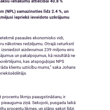
maksu-ienākumu attiecībai 40.8 %
jam (NPL) samazinoties līdz 2.4 %, un
ekmējusi iepriekš ieveidoto uzkrājumu
s ietekmē pasaules ekonomisko vidi,
idru nākotnes redzējumu. Otrajā ceturksnī
, izsniedzot aizdevumus 239 miljonu eiro
inājumus un pakalpojumus, kā rezultātā ne
tu novērtējums, kas atspoguļojas NPS
arāda klientu uzticību mums,” saka Johans
riekšsēdētājs.
 procentu likmju paaugstināšanu, ir
u pieauguma ziņā. Sekojoši, pusgada laikā
ītu procentu likmes, un plāno sekot līdzi