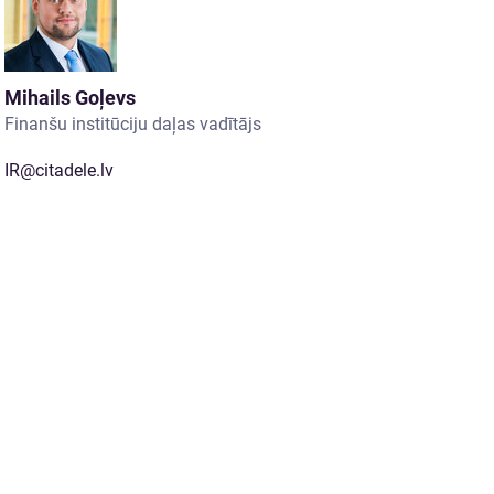
Mihails Goļevs
Finanšu institūciju daļas vadītājs
IR@citadele.lv