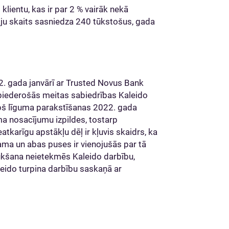
lientu, kas ir par 2 % vairāk nekā
tāju skaits sasniedza 240 tūkstošus, gada
2. gada janvārī ar Trusted Novus Bank
 piederošās meitas sabiedrības Kaleido
pš līguma parakstīšanas 2022. gada
ma nosacījumu izpildes, tostarp
tkarīgu apstākļu dēļ ir kļuvis skaidrs, ka
ma un abas puses ir vienojušās par tā
ukšana neietekmēs Kaleido darbību,
aleido turpina darbību saskaņā ar