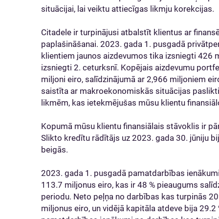
situācijai, lai veiktu attiecīgas likmju korekcijas.
Citadele ir turpinājusi atbalstīt klientus ar fin
paplašināšanai. 2023. gada 1. pusgadā privātp
klientiem jaunos aizdevumos tika izsniegti 426 mil
izsniegti 2. ceturksnī. Kopējais aizdevumu portfe
miljoni eiro, salīdzinājumā ar 2,966 miljoniem 
saistīta ar makroekonomiskās situācijas paslikt
likmēm, kas ietekmējušas mūsu klientu finansiā
Kopumā mūsu klientu finansiālais stāvoklis ir pārl
Slikto kredītu rādītājs uz 2023. gada 30. jūniju b
beigās.
2023. gada 1. pusgadā pamatdarbības ienākumi 
113.7 miljonus eiro, kas ir 48 % pieaugums salīd
periodu. Neto peļņa no darbības kas turpinās 2
miljonus eiro, un vidējā kapitāla atdeve bija 29.