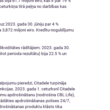
bija 61.7 miljoni eiro, kas ir par 19 %
 ceturkšņa tīrā peļņa no darbības kas
 uz 2023. gada 30. jūniju par 4 %
 3,872 miljoni eiro. Kredītu-noguldījumu
 likviditātes rādītājiem. 2023. gada 30.
itot perioda rezultātu) bija 22.5 % un
lpojumu pieredzi, Citadele turpināja
unkcijas. 2023. gada 1. ceturksnī Citadele
jumu apdrošināšanu (nodrošina CBL Life),
iegādāties apdrošināšanas polises 24/7,
apdrošināšanas produktu klāsts tika