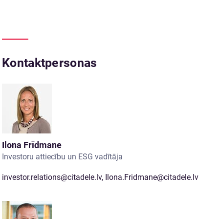
Kontaktpersonas
Ilona Frīdmane
Investoru attiecību un ESG vadītāja
investor.relations@citadele.lv
,
Ilona.Fridmane@citadele.lv