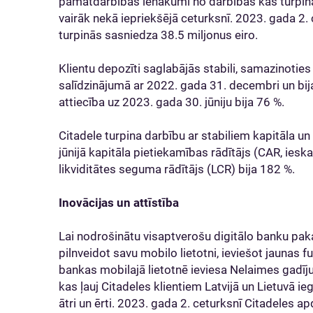
pamatdarbības ienākumi no darbības kas turpinās 
vairāk nekā iepriekšējā ceturksnī. 2023. gada 2.
turpinās sasniedza 38.5 miljonus eiro.
Klientu depozīti saglabājās stabili, samazinoties
salīdzinājumā ar 2022. gada 31. decembri un bija
attiecība uz 2023. gada 30. jūniju bija 76 %.
Citadele turpina darbību ar stabiliem kapitāla un
jūnijā kapitāla pietiekamības rādītājs (CAR, ieska
likviditātes seguma rādītājs (LCR) bija 182 %.
Inovācijas un attīstība
Lai nodrošinātu visaptverošu digitālo banku paka
pilnveidot savu mobilo lietotni, ieviešot jaunas f
bankas mobilajā lietotnē ieviesa Nelaimes gadī
kas ļauj Citadeles klientiem Latvijā un Lietuvā 
ātri un ērti. 2023. gada 2. ceturksnī Citadeles 