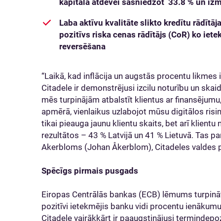
kapitāla atdevei sasniedzot 33.8 % un iz
Laba aktīvu kvalitāte slikto kredītu rādītā
pozitīvs riska cenas rādītājs (CoR) ko iet
reversēšana
“Laikā, kad inflācija un augstās procentu likme
Citadele ir demonstrējusi izcilu noturību un ska
mēs turpinājām atbalstīt klientus ar finansējumu
apmērā, vienlaikus uzlabojot mūsu digitālos ris
tikai pieauga jaunu klientu skaits, bet arī klien
rezultātos – 43 % Latvijā un 41 % Lietuvā. Tas p
Akerbloms (Johan Åkerblom), Citadeles valdes p
Spēcīgs pirmais pusgads
Eiropas Centrālās bankas (ECB) lēmums turpināt
pozitīvi ietekmējis banku vidi procentu ienākum
Citadele vairākkārt ir paaugstinājusi termiņdepoz