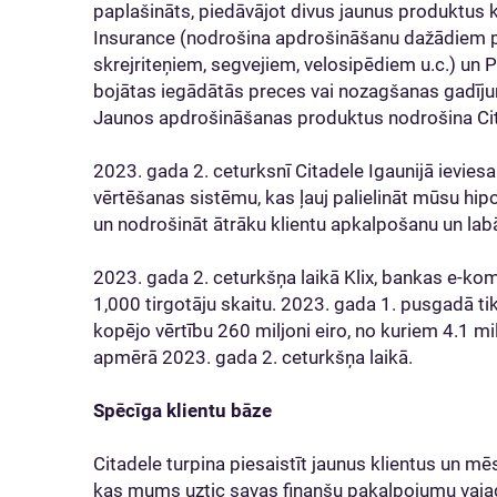
paplašināts, piedāvājot divus jaunus produktus k
Insurance (nodrošina apdrošināšanu dažādiem p
skrejriteņiem, segvejiem, velosipēdiem u.c.) u
bojātas iegādātās preces vai nozagšanas gadīj
Jaunos apdrošināšanas produktus nodrošina Cita
2023. gada 2. ceturksnī Citadele Igaunijā ievies
vērtēšanas sistēmu, kas ļauj palielināt mūsu hi
un nodrošināt ātrāku klientu apkalpošanu un labā
2023. gada 2. ceturkšņa laikā Klix, bankas e-kom
1,000 tirgotāju skaitu. 2023. gada 1. pusgadā tik
kopējo vērtību 260 miljoni eiro, no kuriem 4.1 mi
apmērā 2023. gada 2. ceturkšņa laikā.
Spēcīga klientu bāze
Citadele turpina piesaistīt jaunus klientus un mē
kas mums uztic savas finanšu pakalpojumu vajadz