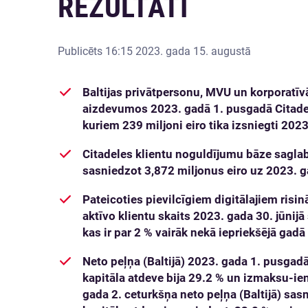
REZULTĀTI
Publicēts
16:15 2023. gada 15. augustā
Baltijas privātpersonu, MVU un korporatī
aizdevumos 2023. gadā 1. pusgadā Citadele
kuriem 239 miljoni eiro tika izsniegti 2023
Citadeles klientu noguldījumu bāze sagla
sasniedzot 3,872 miljonus eiro uz 2023. g
Pateicoties pievilcīgiem digitālajiem ris
aktīvo klientu skaits 2023. gada 30. jūnij
kas ir par 2 % vairāk nekā iepriekšējā gadā
Neto peļņa (Baltijā) 2023. gada 1. pusgadā
kapitāla atdeve bija 29.2 % un izmaksu-ie
gada 2. ceturkšņa neto peļņa (Baltijā) sasn