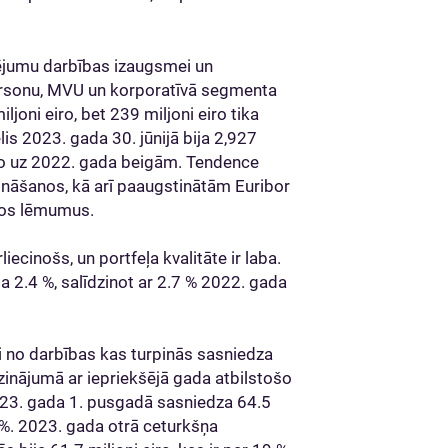
ansējumu darbības izaugsmei un
ersonu, MVU un korporatīvā segmenta
joni eiro, bet 239 miljoni eiro tika
lis 2023. gada 30. jūnijā bija 2,927
eiro uz 2022. gada beigām. Tendence
ināšanos, kā arī paaugstinātām Euribor
los lēmumus.
iecinošs, un portfeļa kvalitāte ir laba.
ija 2.4 %, salīdzinot ar 2.7 % 2022. gada
no darbības kas turpinās sasniedza
zinājumā ar iepriekšējā gada atbilstošo
023. gada 1. pusgadā sasniedza 64.5
2 %. 2023. gada otrā ceturkšņa