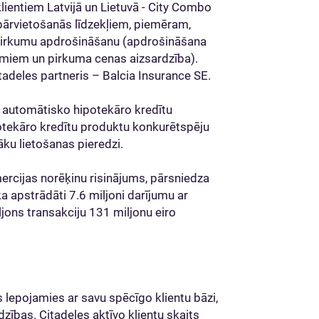
lientiem Latvijā un Lietuvā - City Combo
ārvietošanās līdzekļiem, piemēram,
n Pirkumu apdrošināšanu (apdrošināšana
umiem un pirkuma cenas aizsardzība).
deles partneris – Balcia Insurance SE.
a automātisko hipotekāro kredītu
potekāro kredītu produktu konkurētspēju
ku lietošanas pieredzi.
ercijas norēķinu risinājums, pārsniedza
a apstrādāti 7.6 miljoni darījumu ar
ljons transakciju 131 miljonu eiro
s lepojamies ar savu spēcīgo klientu bāzi,
ības. Citadeles aktīvo klientu skaits