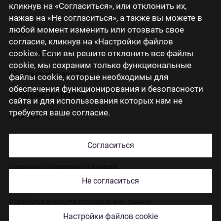
Lietuviškai
кликнув на «Согласиться», или отклонить их,
нажав на «Не согласиться», а также вы можете в
любой момент изменить или отозвать свое
О нас
согласие, кликнув на «Настройки файлов
cookie». Если вы решите отклонить все файлы
Инвесторам
cookie, мы сохраним только функциональные
Медиа-пространство
файлы cookie, которые необходимы для
обеспечения функционирования и безопасности
Предприятия группы
сайта и для использования которых нам не
требуется ваше согласие.
Карьера
Контакты
Согласиться
Правила пользования страницей
Не согласиться
Использование cookies
Обработка и защита персональных данных
Настройки файлов cookie
© 2026 Citadele Group