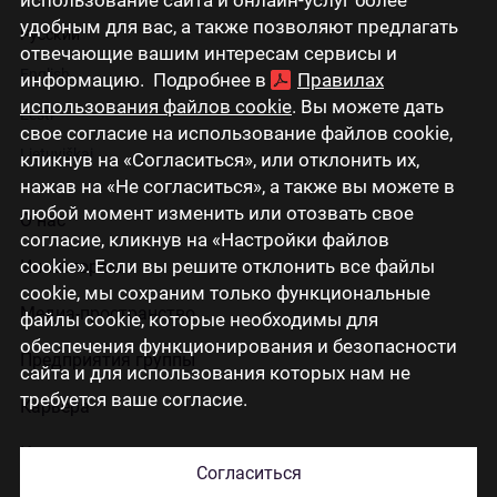
удобным для вас, а также позволяют предлагать
Русский
отвечающие вашим интересам сервисы и
English
информацию. Подробнее в
Правилах
использования файлов cookie
. Вы можете дать
Eesti
свое согласие на использование файлов cookie,
Lietuviškai
кликнув на «Согласиться», или отклонить их,
нажав на «Не согласиться», а также вы можете в
любой момент изменить или отозвать свое
О нас
согласие, кликнув на «Настройки файлов
cookie». Если вы решите отклонить все файлы
Инвесторам
cookie, мы сохраним только функциональные
Медиа-пространство
файлы cookie, которые необходимы для
обеспечения функционирования и безопасности
Предприятия группы
сайта и для использования которых нам не
требуется ваше согласие.
Карьера
Контакты
Согласиться