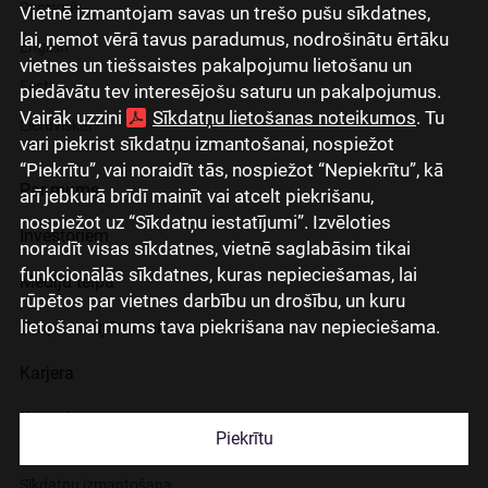
Русский
Vietnē izmantojam savas un trešo pušu sīkdatnes,
lai, ņemot vērā tavus paradumus, nodrošinātu ērtāku
English
vietnes un tiešsaistes pakalpojumu lietošanu un
Eesti
piedāvātu tev interesējošu saturu un pakalpojumus.
Vairāk uzzini
Sīkdatņu lietošanas noteikumos
. Tu
Lietuviškai
vari piekrist sīkdatņu izmantošanai, nospiežot
“Piekrītu”, vai noraidīt tās, nospiežot “Nepiekrītu”, kā
Par mums
arī jebkurā brīdī mainīt vai atcelt piekrišanu,
nospiežot uz “Sīkdatņu iestatījumi”. Izvēloties
Investoriem
noraidīt visas sīkdatnes, vietnē saglabāsim tikai
funkcionālās sīkdatnes, kuras nepieciešamas, lai
Mediju telpa
rūpētos par vietnes darbību un drošību, un kuru
lietošanai mums tava piekrišana nav nepieciešama.
Grupas uzņēmumi
Karjera
Kontakti
Piekrītu
Sīkdatņu izmantošana