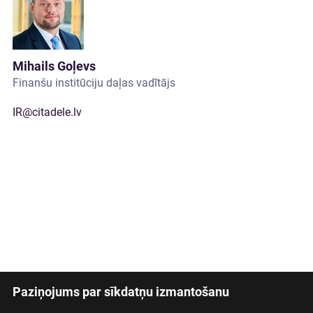
Mihails Goļevs
Finanšu institūciju daļas vadītājs
IR@citadele.lv
Paziņojums par sīkdatņu izmantošanu
Latviski