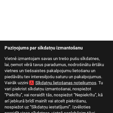
Paziņojums par sīkdatņu izmantošanu
Latviski
Русский
Vietnē izmantojam savas un trešo pušu sīkdatnes,
lai, ņemot vērā tavus paradumus, nodrošinātu ērtāku
English
vietnes un tiešsaistes pakalpojumu lietošanu un
Eesti
piedāvātu tev interesējošu saturu un pakalpojumus.
Vairāk uzzini
Sīkdatņu lietošanas noteikumos
. Tu
Lietuviškai
vari piekrist sīkdatņu izmantošanai, nospiežot
“Piekrītu”, vai noraidīt tās, nospiežot “Nepiekrītu”, kā
Par mums
arī jebkurā brīdī mainīt vai atcelt piekrišanu,
nospiežot uz “Sīkdatņu iestatījumi”. Izvēloties
Investoriem