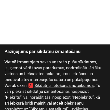
Paziņojums par sīkdatņu izmantošanu
Latviski
Русский
Vietnē izmantojam savas un trešo pušu sīkdatnes,
lai, ņemot vērā tavus paradumus, nodrošinātu ērtāku
English
vietnes un tiešsaistes pakalpojumu lietošanu un
Eesti
piedāvātu tev interesējošu saturu un pakalpojumus.
Vairāk uzzini
Sīkdatņu lietošanas noteikumos
. Tu
Lietuviškai
vari piekrist sīkdatņu izmantošanai, nospiežot
“Piekrītu”, vai noraidīt tās, nospiežot “Nepiekrītu”, kā
Par mums
arī jebkurā brīdī mainīt vai atcelt piekrišanu,
nospiežot uz “Sīkdatņu iestatījumi”. Izvēloties