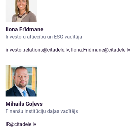
Ilona Frīdmane
Investoru attiecību un ESG vadītāja
investor.relations@citadele.lv
,
Ilona.Fridmane@citadele.lv
Mihails Goļevs
Finanšu institūciju daļas vadītājs
IR@citadele.lv